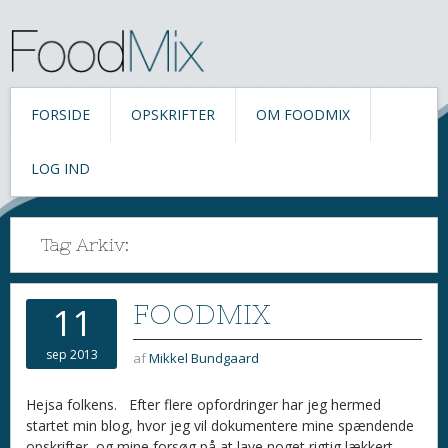
FORSIDE
OPSKRIFTER
OM FOODMIX
LOG IND
Tag Arkiv:
FOODMIX
11
sep 2013
af
Mikkel Bundgaard
Hejsa folkens. Efter flere opfordringer har jeg hermed
startet min blog, hvor jeg vil dokumentere mine spændende
opskrifter, og mine forsøg på at lave noget rigtig lækkert